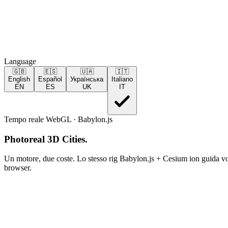
Language
🇬🇧
🇪🇸
🇺🇦
🇮🇹
English
Español
Українська
Italiano
EN
ES
UK
IT
Tempo reale WebGL · Babylon.js
Photoreal 3D Cities
.
Un motore, due coste. Lo stesso rig Babylon.js + Cesium ion guida vol
browser.