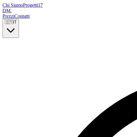
Chi Siamo
Progetti
17
DM
.
Prezzi
Contatti
🇮🇹
IT